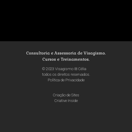
Consultoria e Assessoria de Visagismo.
Cursos e Treinamentos.
© 2023 Visagismo IB Célia
todos os direitos reservados.
Política de Privacidade
Criação de Sites
Criative Inside